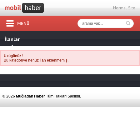
Normal Site
MENÜ
İlanlar
Üzügünüz !
Bu kategoriye henüz İlan eklenmemiş.
© 2026
Muğladan Haber
Tüm Hakları Saklıdır.