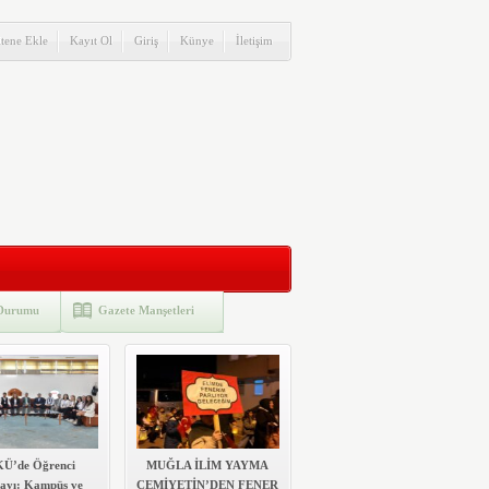
itene Ekle
Kayıt Ol
Giriş
Künye
İletişim
Durumu
Gazete Manşetleri
Ü’de Öğrenci
MUĞLA İLİM YAYMA
tayı: Kampüs ve
CEMİYETİN’DEN FENER