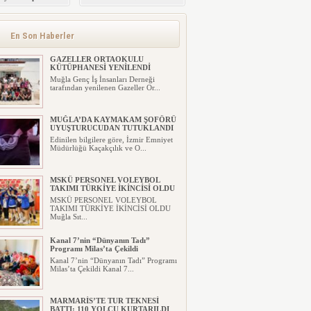
 Masaya Yatırıldı
ALAYI
En Son Haberler
GAZELLER ORTAOKULU
KÜTÜPHANESİ YENİLENDİ
Muğla Genç İş İnsanları Derneği
tarafından yenilenen Gazeller Or...
MUĞLA’DA KAYMAKAM ŞOFÖRÜ
UYUŞTURUCUDAN TUTUKLANDI
Edinilen bilgilere göre, İzmir Emniyet
Müdürlüğü Kaçakçılık ve O...
MSKÜ PERSONEL VOLEYBOL
TAKIMI TÜRKİYE İKİNCİSİ OLDU
MSKÜ PERSONEL VOLEYBOL
TAKIMI TÜRKİYE İKİNCİSİ OLDU
Muğla Sıt...
Kanal 7’nin “Dünyanın Tadı”
Programı Milas’ta Çekildi
Kanal 7’nin “Dünyanın Tadı” Programı
Milas’ta Çekildi Kanal 7...
MARMARİS’TE TUR TEKNESİ
BATTI: 110 YOLCU KURTARILDI