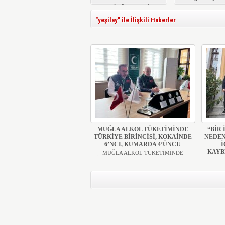
KÜTÜPHANESİ
YENİLENDİ
"yeşilay" ile İlişkili Haberler
MUĞLA ALKOL TÜKETİMİNDE
“BİR
TÜRKİYE BİRİNCİSİ, KOKAİNDE
NEDEN
6’NCI, KUMARDA 4’ÜNCÜ
İ
KAYB
MUĞLA ALKOL TÜKETİMİNDE
TÜRKİYE BİRİNCİSİ, KOKAİNDE 6'NCI,
"Bİ
...
NEDENİ