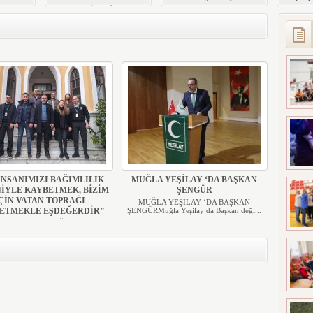
ULA GÖLETİ’NDE
Program Tescillendi
Eğitim
TEMİZLİK
SEFERBERLİĞİ
 İNSANIMIZI BAĞIMLILIK
MUĞLA YEŞİLAY ‘DA BAŞKAN
İYLE KAYBETMEK, BİZİM
ŞENGÜR
ÇİN VATAN TOPRAĞI
MUĞLA YEŞİLAY ‘DA BAŞKAN
ETMEKLE EŞDEĞERDİR”
ŞENGÜRMuğla Yeşilay da Başkan deği...
R İNSANIMIZI BAĞIMLILIK
YLE KAYBETMEK, BİZİM İÇİN
...