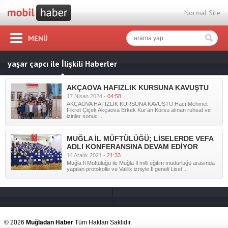
Normal Site
MENÜ
yaşar çapcı ile İlişkili Haberler
AKÇAOVA HAFIZLIK KURSUNA KAVUŞTU
17 Nisan 2024 -
04:58
AKÇAOVA HAFIZLIK KURSUNA KAVUŞTU Hacı Mehmet
Fikret Çiçek Akçaova Erkek Kur'an Kursu alınan ruhsat ve
izinler sonuc ...
MUĞLA İL MÜFTÜLÜĞÜ; LİSELERDE VEFA
ADLI KONFERANSINA DEVAM EDİYOR
14 Aralık 2021 -
21:33
Muğla İl Müftülüğü ile Muğla İl milli eğitim müdürlüğü arasında
yapılan protokolle ve Valilik izniyle İl geneli Lisel ...
© 2026
Muğladan Haber
Tüm Hakları Saklıdır.