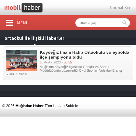
Normal Site
MENÜ
ortaokul ile İlişkili Haberler
Köyceğiz İmam Hatip Ortaokulu voleybolda
ilçe şampiyonu oldu
16 Aralık 2023 -
06:55
Muğla’nın Köyceğiz ilçesinde Gençlik ve Spor İl
Müdürlüğünün düzenlediği Okul Sporları Voleybol Branşı
Yıldız Kızlar K ...
© 2026
Muğladan Haber
Tüm Hakları Saklıdır.