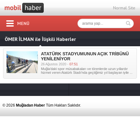
Normal Site
MENÜ
ÖMER İLMAN ile İlişkili Haberler
ATATÜRK STADYUMUNUN AÇIK TRİBÜNÜ
YENİLENİYOR
26 Ağustos 2020 -
07:51
Muğla’daki spor müsabakaları ve törenlerde uzun yıllardır
hizmet veren Atatürk Stadı’nda geçtiğimiz yıl başlayan iyile ...
© 2026
Muğladan Haber
Tüm Hakları Saklıdır.