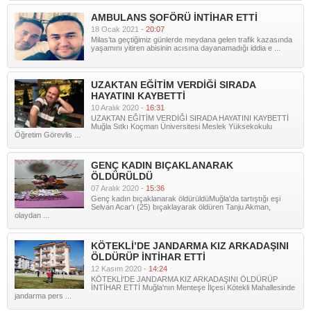
AMBULANS ŞOFÖRÜ İNTİHAR ETTİ
18 Ocak 2021 -
20:07
Milas’ta geçtiğimiz günlerde meydana gelen trafik kazasında
yaşamını yitiren abisinin acısına dayanamadığı iddia e ...
UZAKTAN EĞİTİM VERDİĞİ SIRADA
HAYATINI KAYBETTİ
10 Aralık 2020 -
16:31
UZAKTAN EĞİTİM VERDİĞİ SIRADA HAYATINI KAYBETTİ
Muğla Sıtkı Koçman Üniversitesi Meslek Yüksekokulu
Öğretim Görevlis ...
GENÇ KADIN BIÇAKLANARAK
ÖLDÜRÜLDÜ
07 Aralık 2020 -
15:36
Genç kadın bıçaklanarak öldürüldüMuğla'da tartıştığı eşi
Selvan Acar'ı (25) bıçaklayarak öldüren Tanju Akman,
olaydan ...
KÖTEKLİ’DE JANDARMA KIZ ARKADAŞINI
ÖLDÜRÜP İNTİHAR ETTİ
12 Kasım 2020 -
14:24
KÖTEKLİ'DE JANDARMA KIZ ARKADAŞINI ÖLDÜRÜP
İNTİHAR ETTİ Muğla'nın Menteşe İlçesi Kötekli Mahallesinde
jandarma pers ...