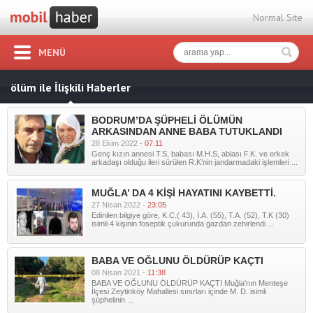
Normal Site
MENÜ
ölüm ile İlişkili Haberler
BODRUM’DA ŞÜPHELİ ÖLÜMÜN
ARKASINDAN ANNE BABA TUTUKLANDI
28 Ekim 2022 -
07:11
Genç kızın annesi T.S, babası M.H.S, ablası F.K. ve erkek
arkadaşı olduğu ileri sürülen R.K’nin jandarmadaki işlemleri ...
MUĞLA’ DA 4 KİŞİ HAYATINI KAYBETTİ.
27 Nisan 2022 -
23:05
Edinilen bilgiye göre, K.C.( 43), İ.A. (55), T.A. (52), T.K (30)
isimli 4 kişinin foseptik çukurunda gazdan zehirlendi ...
BABA VE OĞLUNU ÖLDÜRÜP KAÇTI
08 Nisan 2021 -
11:38
BABA VE OĞLUNU ÖLDÜRÜP KAÇTI Muğla'nın Menteşe
İlçesi Zeytinköy Mahallesi sınırları içinde M. D. isimli
şüphelinin ...