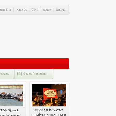
itene Ekle
Kayıt Ol
Giriş
Künye
İletişim
Durumu
Gazete Manşetleri
Ü’de Öğrenci
MUĞLA İLİM YAYMA
tayı: Kampüs ve
CEMİYETİN’DEN FENER