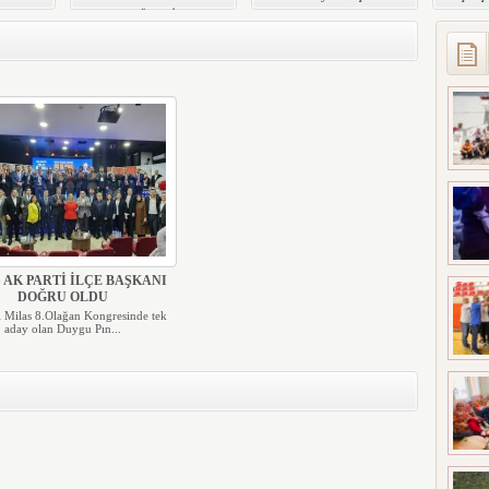
ULA GÖLETİ’NDE
Program Tescillendi
Eğitim
TEMİZLİK
SEFERBERLİĞİ
 AK PARTİ İLÇE BAŞKANI
DOĞRU OLDU
i Milas 8.Olağan Kongresinde tek
aday olan Duygu Pın...