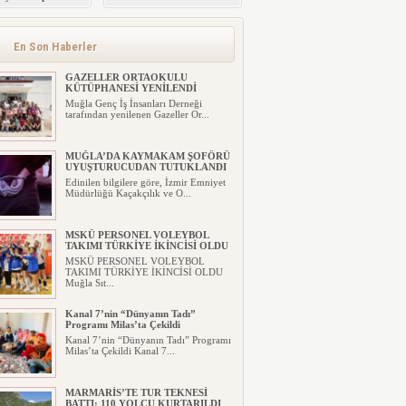
 Masaya Yatırıldı
ALAYI
En Son Haberler
GAZELLER ORTAOKULU
KÜTÜPHANESİ YENİLENDİ
Muğla Genç İş İnsanları Derneği
tarafından yenilenen Gazeller Or...
MUĞLA’DA KAYMAKAM ŞOFÖRÜ
UYUŞTURUCUDAN TUTUKLANDI
Edinilen bilgilere göre, İzmir Emniyet
Müdürlüğü Kaçakçılık ve O...
MSKÜ PERSONEL VOLEYBOL
TAKIMI TÜRKİYE İKİNCİSİ OLDU
MSKÜ PERSONEL VOLEYBOL
TAKIMI TÜRKİYE İKİNCİSİ OLDU
Muğla Sıt...
Kanal 7’nin “Dünyanın Tadı”
Programı Milas’ta Çekildi
Kanal 7’nin “Dünyanın Tadı” Programı
Milas’ta Çekildi Kanal 7...
MARMARİS’TE TUR TEKNESİ
BATTI: 110 YOLCU KURTARILDI