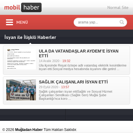
Normal Site
MENÜ
İsyan ile İlişkili Haberler
ULA DA VATANDAŞLAR AYDEM’E İSYAN
ETTİ
14 Aralık 2020 -
19:32
Ula ilçesinde Reşat öztepe adlı vatandaş elektrik kesintilerine
isyan etti.Sosyal medya hesabında isyanını dile getird ...
SAĞLIK ÇALIŞANLARI İSYAN ETTİ
29 Eylül 2020 -
13:57
Sağlık çalışanları isyan ettiSağlık ve Sosyal Hizmet
Çalışanları Sendikası (Sağlık-Sen) Muğla Şube
Başkanlığı’nca koro ...
© 2026
Muğladan Haber
Tüm Hakları Saklıdır.