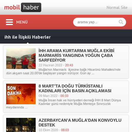
Normal Site
MENÜ
ihh ile İlişkili Haberler
İHH ARAMA KURTARMA MUĞLA EKİBİ
MARMARİS YANGINDA YOĞUN ÇABA
SARFEDİYOR
22 Haziran 2022 -
20:43
Muğla’nın Marmaris ilçesine bağlı Hisarönü Mahallesi’nde
dün akşam saat 20.00'de başlayan yangın sürüyor. Gün ay ...
8 MART’TA DOĞU TÜRKİSTANLI
KADINLARI İÇİN BASIN AÇIKLAMASI
09 Mart 2022 -
00:33
Muğla İnsan hak ve hürriyetleri derneği İHH 8 Mart Dünya
Kadınlar günü nedeniyle Muğla Menteşe Sınırsızlık
meydanında ...
AZERBAYCAN’A MUĞLA’DAN KONVOYLU
DESTEK
10 Ekim 2020 -
08:03