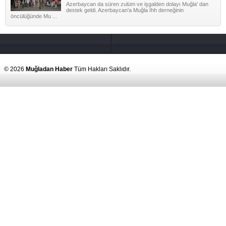
Azerbaycan da süren zulüm ve işgalden dolayı Muğla' dan
destek geldi. Azerbaycan'a Muğla İhh derneğinin
öncülüğünde Mu ...
© 2026
Muğladan Haber
Tüm Hakları Saklıdır.