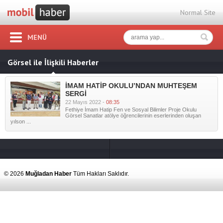
Normal Site
MENÜ
Görsel ile İlişkili Haberler
İMAM HATİP OKULU’NDAN MUHTEŞEM
SERGİ
22 Mayıs 2022 -
08:35
Fethiye İmam Hatip Fen ve Sosyal Bilimler Proje Okulu
Görsel Sanatlar atölye öğrencilerinin eserlerinden oluşan
yılson ...
© 2026
Muğladan Haber
Tüm Hakları Saklıdır.