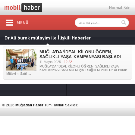
Normal Site
MENÜ
Dr Ali burak mülayim ile İlişkili Haberler
MUĞLA’DA ‘İDEAL KİLONU ÖĞREN,
SAĞLIKLI YAŞA’ KAMPANYASI BAŞLADI
11 Mayıs 2025 -
12:22
MUĞLA'DA 'İDEAL KİLONU ÖĞREN, SAĞLIKLI YAŞA'
KAMPANYASI BAŞLADI Muğla İl Sağlık Müdürü Dr. Ali Burak
Mülayim, Sağlı ...
© 2026
Muğladan Haber
Tüm Hakları Saklıdır.