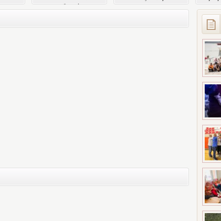
ULA GÖLETİ’NDE
Program Tescillendi
Eğitim
TEMİZLİK
SEFERBERLİĞİ