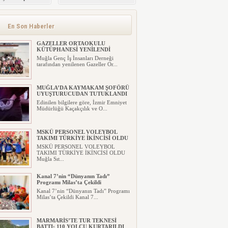
 Masaya Yatırıldı
ALAYI
En Son Haberler
GAZELLER ORTAOKULU
KÜTÜPHANESİ YENİLENDİ
Muğla Genç İş İnsanları Derneği
tarafından yenilenen Gazeller Or...
MUĞLA’DA KAYMAKAM ŞOFÖRÜ
UYUŞTURUCUDAN TUTUKLANDI
Edinilen bilgilere göre, İzmir Emniyet
Müdürlüğü Kaçakçılık ve O...
MSKÜ PERSONEL VOLEYBOL
TAKIMI TÜRKİYE İKİNCİSİ OLDU
MSKÜ PERSONEL VOLEYBOL
TAKIMI TÜRKİYE İKİNCİSİ OLDU
Muğla Sıt...
Kanal 7’nin “Dünyanın Tadı”
Programı Milas’ta Çekildi
Kanal 7’nin “Dünyanın Tadı” Programı
Milas’ta Çekildi Kanal 7...
MARMARİS’TE TUR TEKNESİ
BATTI: 110 YOLCU KURTARILDI