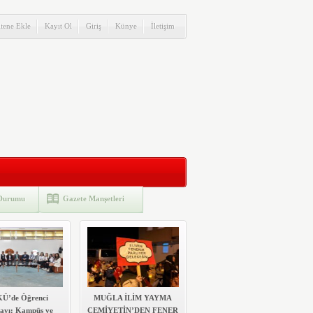
itene Ekle
Kayıt Ol
Giriş
Künye
İletişim
Durumu
Gazete Manşetleri
Ü’de Öğrenci
MUĞLA İLİM YAYMA
tayı: Kampüs ve
CEMİYETİN’DEN FENER